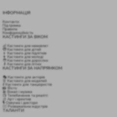
ІНФОРМАЦІЯ
Контакти
Підтримка
Правила
Конфіденційність
КАСТИНГИ ЗА ВІКОМ
👶 Кастинги для немовлят
🧒 Кастинги для дітей
👦 Кастинги для підлітків
👩 Кастинги для молоді
🧑 Кастинги для дорослих
👴 Кастинги для літніх
КАСТИНГИ ЗА НАПРЯМКОМ
🎭 Кастинги для акторів
👗 Кастинги для моделей
💃 Кастинги для танцюристів
📸 Фото
🎤 Вокал і музика
📺 Телебачення та реаліті
🎨 Арт і креатив
🎙️ Озвучка і диктори
🤹‍♂️ Розважальна індустрія
ТАЛАНТИ