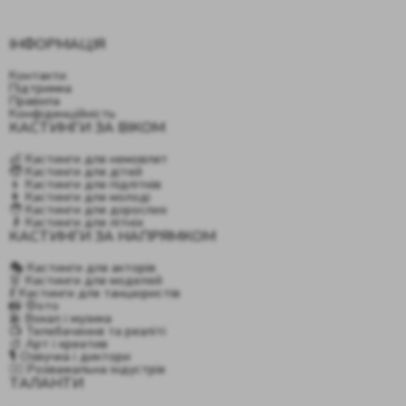
ІНФОРМАЦІЯ
Контакти
Підтримка
Правила
Конфіденційність
КАСТИНГИ ЗА ВІКОМ
👶 Кастинги для немовлят
🧒 Кастинги для дітей
👦 Кастинги для підлітків
👩 Кастинги для молоді
🧑 Кастинги для дорослих
👴 Кастинги для літніх
КАСТИНГИ ЗА НАПРЯМКОМ
🎭 Кастинги для акторів
👗 Кастинги для моделей
💃 Кастинги для танцюристів
📸 Фото
🎤 Вокал і музика
📺 Телебачення та реаліті
🎨 Арт і креатив
🎙️ Озвучка і диктори
🤹‍♂️ Розважальна індустрія
ТАЛАНТИ