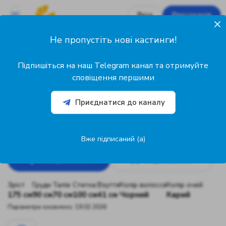
Вхід
Реєстрація
Не пропустіть нові кастинги!
0
Підписників
Підпишіться на наш Telegram канал та отримуйте
0
сповіщення першими
Підписок
Приєднатися до каналу
@50761
Nadiia Mashtalir
47 років
Акторка
Київ, Україна
Вже підписаний (а)
Повідомлення
Підписатися
Зріст
Груди
Талія
Стегна
Взуття
Колір волосся
Колір очей
175 см
90 см
70 см
100 см
41 см
Чорний
Карий
Параметри оновлено: 19.02.2026