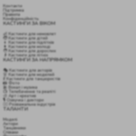
Контакти
Підтримка
Правила
Конфіденційність
КАСТИНГИ ЗА ВІКОМ
👶 Кастинги для немовлят
🧒 Кастинги для дітей
👦 Кастинги для підлітків
👩 Кастинги для молоді
🧑 Кастинги для дорослих
👴 Кастинги для літніх
КАСТИНГИ ЗА НАПРЯМКОМ
🎭 Кастинги для акторів
👗 Кастинги для моделей
💃 Кастинги для танцюристів
📸 Фото
🎤 Вокал і музика
📺 Телебачення та реаліті
🎨 Арт і креатив
🎙️ Озвучка і диктори
🤹‍♂️ Розважальна індустрія
ТАЛАНТИ
Моделі
Актори
Танцівники
Співаки