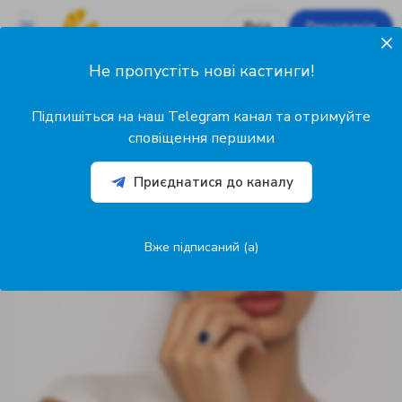
Вхід
Реєстрація
Не пропустіть нові кастинги!
Цей кастинг завершено, за подробицями зверніться до
Підпишіться на наш Telegram канал та отримуйте
автора
сповіщення першими
Приєднатися до каналу
Вже підписаний (а)