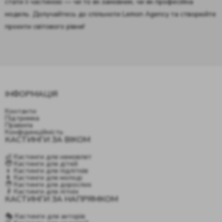
стати її частиною — чи то як замовник, чи як професійна
модель. Долучайтесь до спільноти Lemon Agency та створюйте
проєкти світового рівня!
ІНФОРМАЦІЯ
Контакти
Підтримка
Правила
Конфіденційність
КАСТИНГИ ЗА ВІКОМ
👶 Кастинги для немовлят
🧒 Кастинги для дітей
👦 Кастинги для підлітків
👩 Кастинги для молоді
🧑 Кастинги для дорослих
👴 Кастинги для літніх
КАСТИНГИ ЗА НАПРЯМКОМ
🎭 Кастинги для акторів