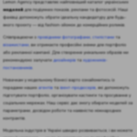
Lemon Agency представляє найповніший каталог українських
моделей
для подіумних показів, реклами та фотосесій. Наші
фахівці допоможуть обрати ідеальну кандидатуру для будь-
якого проєкту — від fashion-зйомок до комерційних роликів.
Співпрацюючи з
провідними фотографами
,
стилістами
та
візажистами
, ви отримаєте професійні знімки для портфоліо
або рекламної кампанії. Для створення унікальних образів ми
рекомендуємо залучати
дизайнерів
та
художників-
постановників
.
Новачкам у модельному бізнесі варто ознайомитись із
порадами наших
агентів
та
івент-продюсерів
, які допоможуть
підготувати портфоліо, організувати кастинги та просування у
соціальних мережах. Наш сервіс дає змогу обирати моделей за
параметрами, досвідом роботи та наявністю міжнародних
контрактів.
Модельна індустрія в Україні швидко розвивається, і ви можете