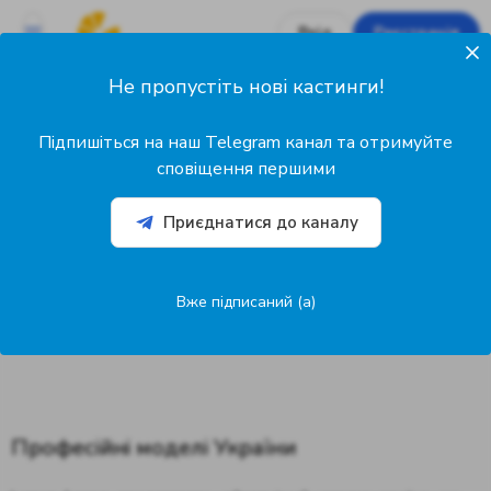
Вхід
Реєстрація
Не пропустіть нові кастинги!
Пошук моделей
Підпишіться на наш Telegram канал та отримуйте
сповіщення першими
Пошук
Тип профілю
Місто
Приєднатися до каналу
Стать
Вік
Більше фільтрів...
Вже підписаний (а)
Професійні моделі України