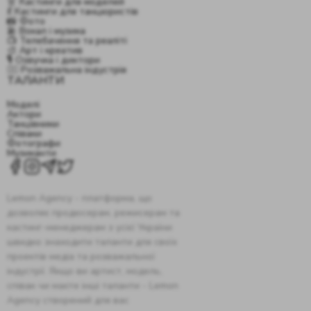
👗 Кастинги для моделей
💃 Кастинги для танцюристів
📸 Фото
🎤 Вокал і музика
📺 Телебачення та реаліті
🎨 Арт і креатив
🎙️ Озвучка і диктори
🤹‍♂️ Розважальна індустрія
ТАЛАНТИ
Моделі
Актори
Танцівники
Співаки
Фотографи
Музиканти
Lemon Agency - платформа, що
дозволяє продюсерам, режисерам та
кастинг-менеджерам з усієї України
швидко знаходити таланти для своїх
проектів медіа та розважальної
індустрії. Якщо ви артист, модель,
співак чи маєте інші таланти - Lemon
Agency створений для вас