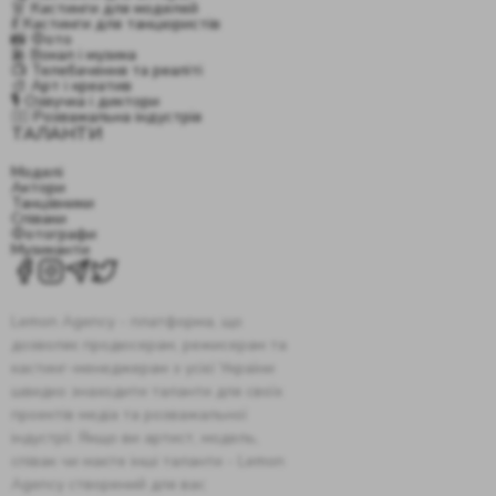
👗 Кастинги для моделей
💃 Кастинги для танцюристів
📸 Фото
🎤 Вокал і музика
📺 Телебачення та реаліті
🎨 Арт і креатив
🎙️ Озвучка і диктори
🤹‍♂️ Розважальна індустрія
ТАЛАНТИ
Моделі
Актори
Танцівники
Співаки
Фотографи
Музиканти
Lemon Agency - платформа, що
дозволяє продюсерам, режисерам та
кастинг-менеджерам з усієї України
швидко знаходити таланти для своїх
проектів медіа та розважальної
індустрії. Якщо ви артист, модель,
співак чи маєте інші таланти - Lemon
Agency створений для вас