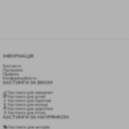
ІНФОРМАЦІЯ
Контакти
Підтримка
Правила
Конфіденційність
КАСТИНГИ ЗА ВІКОМ
👶 Кастинги для немовлят
🧒 Кастинги для дітей
👦 Кастинги для підлітків
👩 Кастинги для молоді
🧑 Кастинги для дорослих
👴 Кастинги для літніх
КАСТИНГИ ЗА НАПРЯМКОМ
🎭 Кастинги для акторів