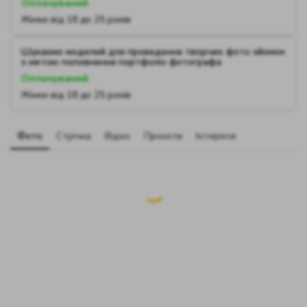
Оплачуваний
Жінки від 18 до 25 років
Шукаємо моделей для проведення творчих фото зйомок
з метою поповнення портфоліо фотографа
Оплачуваний
Жінки від 18 до 25 років
Фото
Стрічка
Відео
Проєкти
Інтереси