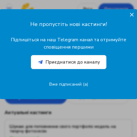
Вхід
Реєстрація
Не пропустіть нові кастинги!
1
Підписників
Підпишіться на наш Telegram канал та отримуйте
11
сповіщення першими
Підписок
Приєднатися до каналу
@49259
Mike Mike
Фотограф
Київ, Україна
Вже підписаний (а)
Повідомлення
Підписатися
Актуальні кастинги
Шукаю для поповнення свого портфоліо модель на
творчу фотосесію