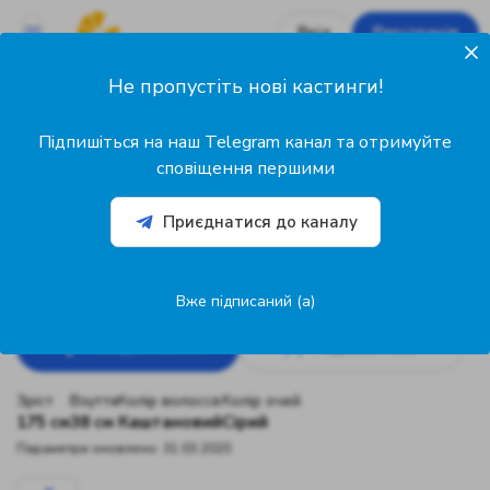
Вхід
Реєстрація
Не пропустіть нові кастинги!
0
Підписників
Підпишіться на наш Telegram канал та отримуйте
0
сповіщення першими
Підписок
Приєднатися до каналу
@alexandrusha
Александра Маскот
26 років
Акторка
Київ, Україна
Вже підписаний (а)
Повідомлення
Підписатися
Зріст
Взуття
Колір волосся
Колір очей
175 см
38 см
Каштановий
Сірий
Параметри оновлено: 31.03.2020