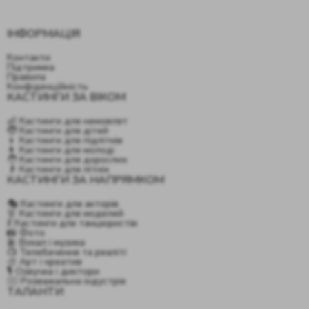
ІНФОРМАЦІЯ
Контакти
Підтримка
Правила
Конфіденційність
КАСТИНГИ ЗА ВІКОМ
👶 Кастинги для немовлят
🧒 Кастинги для дітей
👦 Кастинги для підлітків
👩 Кастинги для молоді
🧑 Кастинги для дорослих
👴 Кастинги для літніх
КАСТИНГИ ЗА НАПРЯМКОМ
🎭 Кастинги для акторів
👗 Кастинги для моделей
💃 Кастинги для танцюристів
📸 Фото
🎤 Вокал і музика
📺 Телебачення та реаліті
🎨 Арт і креатив
🎙️ Озвучка і диктори
🤹‍♂️ Розважальна індустрія
ТАЛАНТИ