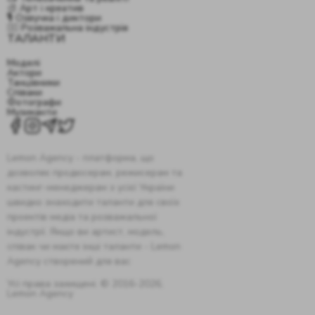
🎨 Арт і креатив
🎙️ Озвучка і диктори
🤹‍♂️ Розважальна індустрія
ТАЛАНТИ
Моделі
Актори
Танцівники
Співаки
Фотографи
Музиканти
Lemon Agency - платформа, що
дозволяє продюсерам, режисерам та
кастинг-менеджерам з усієї України
швидко знаходити таланти для своїх
проектів медіа та розважальної
індустрії. Якщо ви артист, модель,
співак чи маєте інші таланти - Lemon
Agency створений для вас
Усі права захищені. © 2016-2026,
Lemon Agency