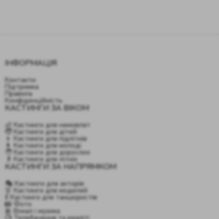
ІНФОРМАЦІЯ
Контакти
Підтримка
Правила
Конфіденційність
КАСТИНГИ ЗА ВІКОМ
👶 Кастинги для немовлят
🧒 Кастинги для дітей
👦 Кастинги для підлітків
👩 Кастинги для молоді
🧑 Кастинги для дорослих
👴 Кастинги для літніх
КАСТИНГИ ЗА НАПРЯМКОМ
🎭 Кастинги для акторів
👗 Кастинги для моделей
💃 Кастинги для танцюристів
📸 Фото
🎤 Вокал і музика
📺 Телебачення та реаліті