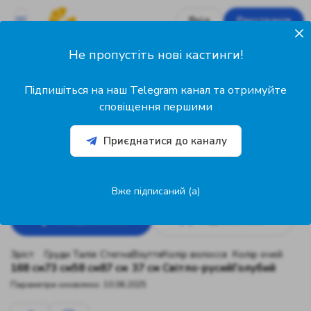
Вхід
Реєстрація
Не пропустіть нові кастинги!
0
Підписників
Підпишіться на наш Telegram канал та отримуйте
1
сповіщення першими
Підписок
Приєднатися до каналу
@iryna_zvenyhorodska
Ірина Звенигородська
16 років
Модель
Запоріжжя, Україна
Вже підписаний (а)
Повідомлення
Підписатися
Зріст
Груди
Талія
Стегна
Взуття
Колір волосся
Колір очей
168 см
73 см
58 см
87 см
37 см
Світло-русий
Голубий
Параметри оновлено: 10.06.2025