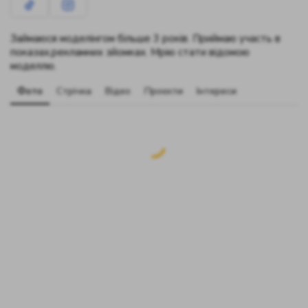
Займаюся моделінгом більше 3 років. Приймаю участь в
показах,рекламних зйомках. Мрію стати відомою
моделлю.
Фото
Стрічка
Відео
Проєкти
Інтереси